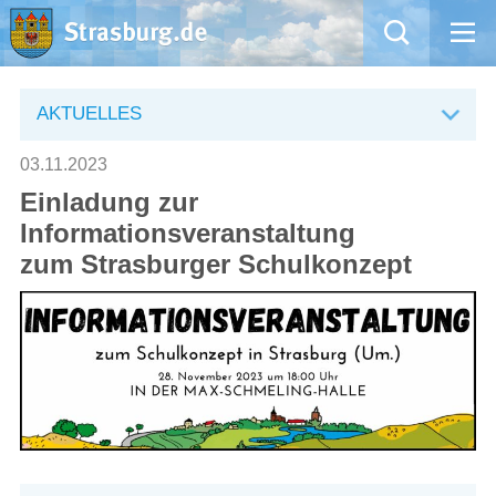
Mängelmeldung
AKTUELLES
Aktuelles
03.11.2023
Einladung zur
Rathaus
Informationsveranstaltung
zum Strasburger Schulkonzept
Natur – Kultur – Tourismus
Wirtschaft
Kommentarrichtlinien und Netiquette für unsere Social Media-Kanäle
Willkommen in Strasburg (Uckermark)