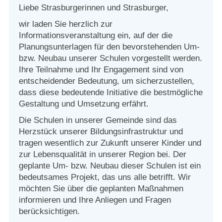
Strasburger Ehrenamtspreis „SBG“
Liebe Strasburgerinnen und Strasburger,
wir laden Sie herzlich zur
Welcome to Strasburg (Uckermark)
Informationsveranstaltung ein, auf der die
Planungsunterlagen für den bevorstehenden Um-
Ласкаво просимо до Штрасбурга (Уккермарк)
bzw. Neubau unserer Schulen vorgestellt werden.
Ihre Teilnahme und Ihr Engagement sind von
entscheidender Bedeutung, um sicherzustellen,
مرحبًا بكم في شتراسبورغ (أوكرمارك)
dass diese bedeutende Initiative die bestmögliche
Gestaltung und Umsetzung erfährt.
Bine ați venit în Strasburg (Uckermark)
Die Schulen in unserer Gemeinde sind das
Herzstück unserer Bildungsinfrastruktur und
Online-Bewerbungen
tragen wesentlich zur Zukunft unserer Kinder und
zur Lebensqualität in unserer Region bei. Der
Sprache/Language
geplante Um- bzw. Neubau dieser Schulen ist ein
bedeutsames Projekt, das uns alle betrifft. Wir
möchten Sie über die geplanten Maßnahmen
informieren und Ihre Anliegen und Fragen
berücksichtigen.