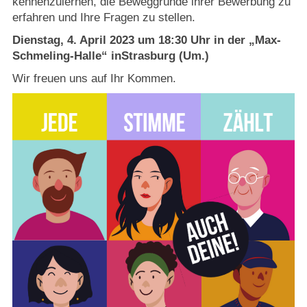
kennenzulernen, die Beweggründe ihrer Bewerbung zu
Strasburger Ehrenamtspreis „SBG“
erfahren und Ihre Fragen zu stellen.
Dienstag, 4. April 2023 um 18:30 Uhr in der „Max-
Welcome to Strasburg (Uckermark)
Schmeling-Halle“ inStrasburg (Um.)
Ласкаво просимо до Штрасбурга (Уккермарк)
Wir freuen uns auf Ihr Kommen.
مرحبًا بكم في شتراسبورغ (أوكرمارك)
Bine ați venit în Strasburg (Uckermark)
Online-Bewerbungen
Sprache/Language