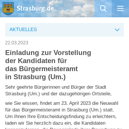
Mängelmeldung
AKTUELLES
Aktuelles
22.03.2023
Einladung zur Vorstellung
Rathaus
der Kandidaten für
das Bürgermeisteramt
Natur – Kultur – Tourismus
in Strasburg (Um.)
Wirtschaft
Sehr geehrte Bürgerinnen und Bürger der Stadt
Strasburg (Um.) und der dazugehörigen Ortsteile,
Kommentarrichtlinien und Netiquette für unsere Social Media-Kanäle
wie Sie wissen, findet am 23. April 2023 die Neuwahl
für das Bürgermeisteramt in Strasburg (Um.) statt.
Willkommen in Strasburg (Uckermark)
Um Ihnen Ihre Entscheidungsfindung zu erleichtern,
laden wir Sie herzlich dazu ein, die Kandidaten