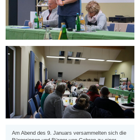
Strasburger Ehrenamtspreis „SBG“
Welcome to Strasburg (Uckermark)
Ласкаво просимо до Штрасбурга (Уккермарк)
مرحبًا بكم في شتراسبورغ (أوكرمارك)
Bine ați venit în Strasburg (Uckermark)
Online-Bewerbungen
Sprache/Language
Am Abend des 9. Januars versammelten sich die