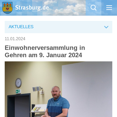
Mängelmeldung
AKTUELLES
Aktuelles
11.01.2024
Einwohnerversammlung in
Rathaus
Gehren am 9. Januar 2024
Natur – Kultur – Tourismus
Wirtschaft
Kommentarrichtlinien und Netiquette für unsere Social Media-Kanäle
Willkommen in Strasburg (Uckermark)