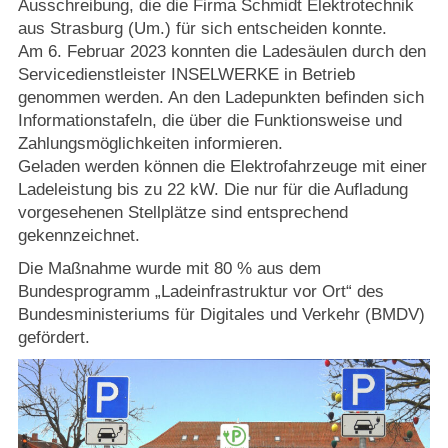
Ausschreibung, die die Firma Schmidt Elektrotechnik
Strasburger Ehrenamtspreis „SBG“
aus Strasburg (Um.) für sich entscheiden konnte.
Am 6. Februar 2023 konnten die Ladesäulen durch den
Welcome to Strasburg (Uckermark)
Servicedienstleister INSELWERKE in Betrieb
genommen werden. An den Ladepunkten befinden sich
Ласкаво просимо до Штрасбурга (Уккермарк)
Informationstafeln, die über die Funktionsweise und
Zahlungsmöglichkeiten informieren.
مرحبًا بكم في شتراسبورغ (أوكرمارك)
Geladen werden können die Elektrofahrzeuge mit einer
Ladeleistung bis zu 22 kW. Die nur für die Aufladung
vorgesehenen Stellplätze sind entsprechend
Bine ați venit în Strasburg (Uckermark)
gekennzeichnet.
Die Maßnahme wurde mit 80 % aus dem
Online-Bewerbungen
Bundesprogramm „Ladeinfrastruktur vor Ort“ des
Bundesministeriums für Digitales und Verkehr (BMDV)
Sprache/Language
gefördert.