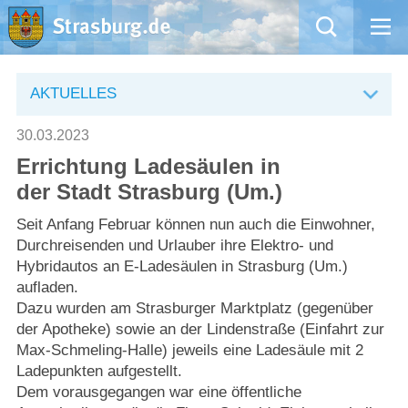
Mängelmeldung
AKTUELLES
Aktuelles
30.03.2023
Errichtung Ladesäulen in
Rathaus
der Stadt Strasburg (Um.)
Natur – Kultur – Tourismus
Seit Anfang Februar können nun auch die Einwohner,
Durchreisenden und Urlauber ihre Elektro- und
Hybridautos an E-Ladesäulen in Strasburg (Um.)
Wirtschaft
aufladen.
Dazu wurden am Strasburger Marktplatz (gegenüber
Kommentarrichtlinien und Netiquette für unsere Social Media-Kanäle
der Apotheke) sowie an der Lindenstraße (Einfahrt zur
Max-Schmeling-Halle) jeweils eine Ladesäule mit 2
Willkommen in Strasburg (Uckermark)
Ladepunkten aufgestellt.
Dem vorausgegangen war eine öffentliche