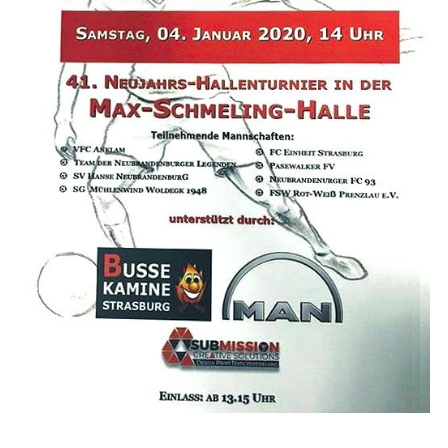
Strasburger Ehrenamtspreis „SBG“
Welcome to Strasburg (Uckermark)
Ласкаво просимо до Штрасбурга (Уккермарк)
مرحبًا بكم في شتراسبورغ (أوكرمارك)
Bine ați venit în Strasburg (Uckermark)
Online-Bewerbungen
Sprache/Language