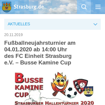
Mängelmeldung
AKTUELLES
Aktuelles
20.11.2019
Fußballneujahrsturnier am
Rathaus
04.01.2020 ab 14:00 Uhr
des FC Einheit Strasburg
Natur – Kultur – Tourismus
e.V. – Busse Kamine Cup
Wirtschaft
Kommentarrichtlinien und Netiquette für unsere Social Media-Kanäle
Willkommen in Strasburg (Uckermark)