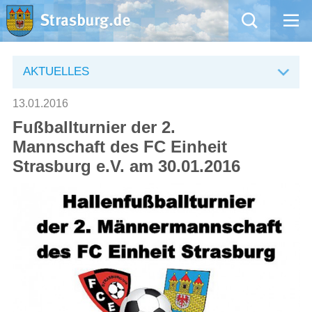
Mängelmeldung
AKTUELLES
Aktuelles
13.01.2016
Fußballturnier der 2.
Rathaus
Mannschaft des FC Einheit
Strasburg e.V. am 30.01.2016
Natur – Kultur – Tourismus
Wirtschaft
Kommentarrichtlinien und Netiquette für unsere Social Media-Kanäle
Willkommen in Strasburg (Uckermark)