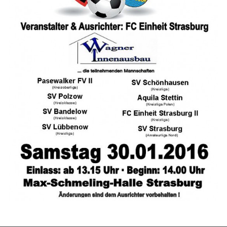
Strasburger Ehrenamtspreis „SBG“
Welcome to Strasburg (Uckermark)
Ласкаво просимо до Штрасбурга (Уккермарк)
مرحبًا بكم في شتراسبورغ (أوكرمارك)
Bine ați venit în Strasburg (Uckermark)
Online-Bewerbungen
Sprache/Language