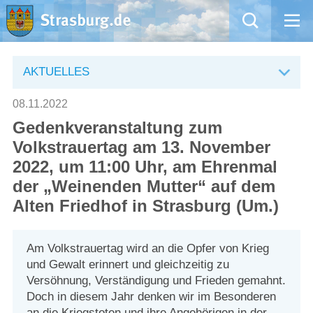
Mängelmeldung
AKTUELLES
Aktuelles
08.11.2022
Gedenkveranstaltung zum
Rathaus
Volkstrauertag am 13. November
2022, um 11:00 Uhr, am Ehrenmal
Natur – Kultur – Tourismus
der „Weinenden Mutter“ auf dem
Alten Friedhof in Strasburg (Um.)
Wirtschaft
Kommentarrichtlinien und Netiquette für unsere Social Media-Kanäle
Am Volkstrauertag wird an die Opfer von Krieg
und Gewalt erinnert und gleichzeitig zu
Willkommen in Strasburg (Uckermark)
Versöhnung, Verständigung und Frieden gemahnt.
Doch in diesem Jahr denken wir im Besonderen
an die Kriegstoten und ihre Angehörigen in der