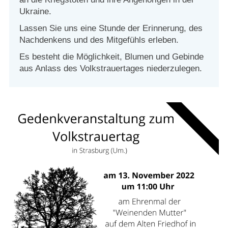
Strasburger Ehrenamtspreis „SBG“
Ukraine.
Lassen Sie uns eine Stunde der Erinnerung, des
Welcome to Strasburg (Uckermark)
Nachdenkens und des Mitgefühls erleben.
Es besteht die Möglichkeit, Blumen und Gebinde
Ласкаво просимо до Штрасбурга (Уккермарк)
aus Anlass des Volkstrauertages niederzulegen.
مرحبًا بكم في شتراسبورغ (أوكرمارك)
Bine ați venit în Strasburg (Uckermark)
Online-Bewerbungen
Sprache/Language