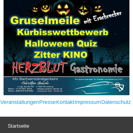
Strasburger Ehrenamtspreis „SBG“
Welcome to Strasburg (Uckermark)
Ласкаво просимо до Штрасбурга (Уккермарк)
مرحبًا بكم في شتراسبورغ (أوكرمارك)
Bine ați venit în Strasburg (Uckermark)
Online-Bewerbungen
Sprache/Language
Veranstaltungen
Presse
Kontakt
Impressum
Datenschutz
Startseite