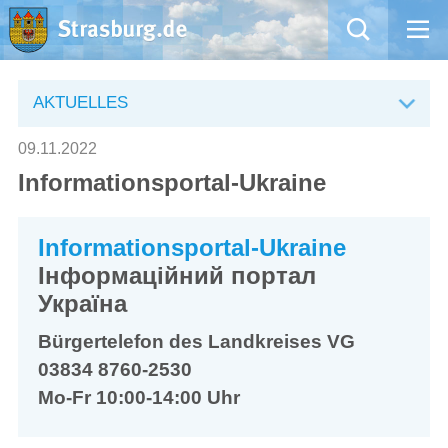
Mängelmeldung
AKTUELLES
Aktuelles
09.11.2022
Informationsportal-Ukraine
Rathaus
Natur – Kultur – Tourismus
Informationsportal-Ukraine
Інформаційний портал
Wirtschaft
Україна
Bürgertelefon des Landkreises VG
Kommentarrichtlinien und Netiquette für unsere Social Media-Kanäle
03834 8760-2530
Mo-Fr 10:00-14:00 Uhr
Willkommen in Strasburg (Uckermark)