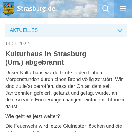
Mängelmeldung
AKTUELLES
Aktuelles
14.04.2022
Kulturhaus in Strasburg
Rathaus
(Um.) abgebrannt
Natur – Kultur – Tourismus
Unser Kulturhaus wurde heute in den frühen
Morgenstunden durch einen Brand völlig zerstört. Wir
sind zutiefst betroffen, dass der Ort an dem seit
Wirtschaft
Jahrzehnten gefeiert, getanzt und getagt wurde, an
dem so viele Erinnerungen hängen, einfach nicht mehr
Kommentarrichtlinien und Netiquette für unsere Social Media-Kanäle
da ist.
Wie geht es jetzt weiter?
Willkommen in Strasburg (Uckermark)
Die Feuerwehr wird letzte Glutnester löschen und die