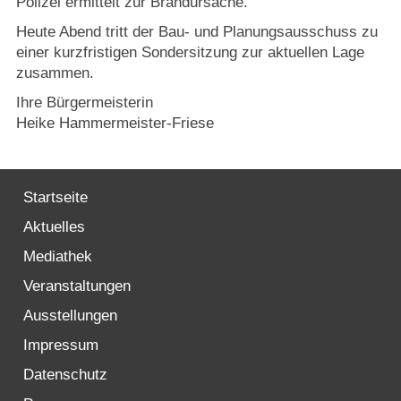
Polizei ermittelt zur Brandursache.
Strasburger Ehrenamtspreis „SBG“
Heute Abend tritt der Bau- und Planungsausschuss zu
einer kurzfristigen Sondersitzung zur aktuellen Lage
Welcome to Strasburg (Uckermark)
zusammen.
Ласкаво просимо до Штрасбурга (Уккермарк)
Ihre Bürgermeisterin
Heike Hammermeister-Friese
مرحبًا بكم في شتراسبورغ (أوكرمارك)
Bine ați venit în Strasburg (Uckermark)
Startseite
Aktuelles
Online-Bewerbungen
Mediathek
Veranstaltungen
Sprache/Language
Ausstellungen
Impressum
Datenschutz