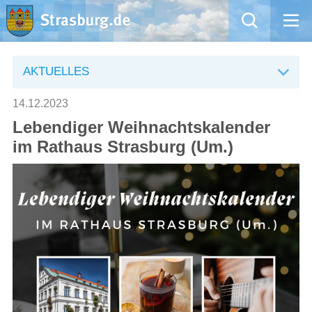
Mängelmeldung
AKTUELLES
Aktuelles
14.12.2023
Lebendiger Weihnachtskalender
Rathaus
im Rathaus Strasburg (Um.)
Natur – Kultur – Tourismus
Wirtschaft
Kommentarrichtlinien und Netiquette für unsere Social Media-Kanäle
Willkommen in Strasburg (Uckermark)