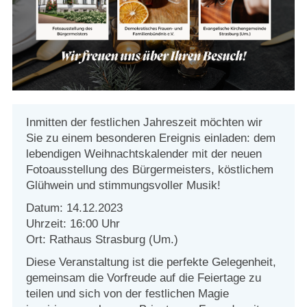
Strasburger Ehrenamtspreis „SBG“
Welcome to Strasburg (Uckermark)
Ласкаво просимо до Штрасбурга (Уккермарк)
مرحبًا بكم في شتراسبورغ (أوكرمارك)
Inmitten der festlichen Jahreszeit möchten wir
Sie zu einem besonderen Ereignis einladen: dem
Bine ați venit în Strasburg (Uckermark)
lebendigen Weihnachtskalender mit der neuen
Fotoausstellung des Bürgermeisters, köstlichem
Glühwein und stimmungsvoller Musik!
Online-Bewerbungen
Datum: 14.12.2023
Sprache/Language
Uhrzeit: 16:00 Uhr
Ort: Rathaus Strasburg (Um.)
Diese Veranstaltung ist die perfekte Gelegenheit,
gemeinsam die Vorfreude auf die Feiertage zu
teilen und sich von der festlichen Magie