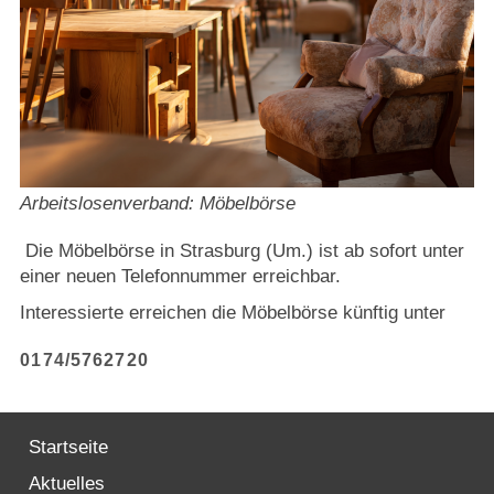
Strasburger Ehrenamtspreis „SBG“
Welcome to Strasburg (Uckermark)
Ласкаво просимо до Штрасбурга (Уккермарк)
مرحبًا بكم في شتراسبورغ (أوكرمارك)
Arbeitslosenverband: Möbelbörse
Bine ați venit în Strasburg (Uckermark)
Die Möbelbörse in Strasburg (Um.) ist ab sofort unter
einer neuen Telefonnummer erreichbar.
Online-Bewerbungen
Interessierte erreichen die Möbelbörse künftig unter
Sprache/Language
0174/5762720
Startseite
Aktuelles