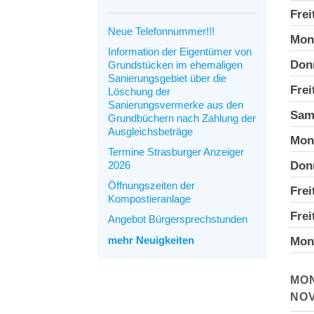
Frei
Neue Telefonnummer!!!
Mon
Information der Eigentümer von
Don
Grundstücken im ehemaligen
Sanierungsgebiet über die
Frei
Löschung der
Sanierungsvermerke aus den
Sam
Grundbüchern nach Zahlung der
Ausgleichsbeträge
Mon
Termine Strasburger Anzeiger
2026
Don
Öffnungszeiten der
Frei
Kompostieranlage
Frei
Angebot Bürgersprechstunden
mehr Neuigkeiten
Mon
MO
NO