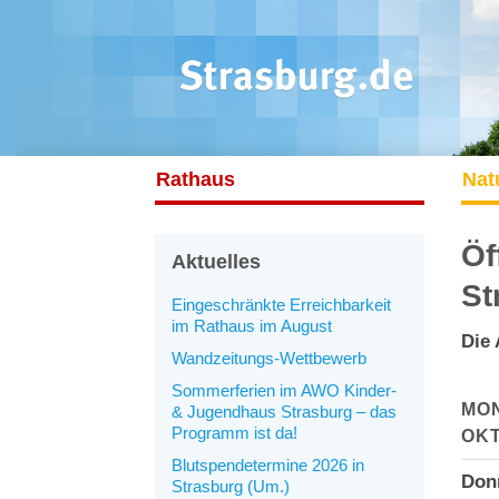
Rathaus
Nat
Öf
Aktuelles
St
Eingeschränkte Erreichbarkeit
im Rathaus im August
Die 
Wandzeitungs-Wettbewerb
Sommerferien im AWO Kinder-
MO
& Jugendhaus Strasburg – das
Programm ist da!
OK
Blutspendetermine 2026 in
Don
Strasburg (Um.)