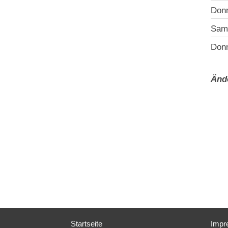
Donn
Sams
Donn
Änd
Startseite
Impr