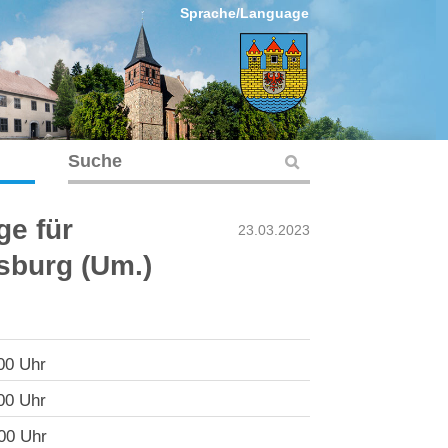
Sprache/Language
ge für
23.03.2023
sburg (Um.)
00 Uhr
00 Uhr
00 Uhr