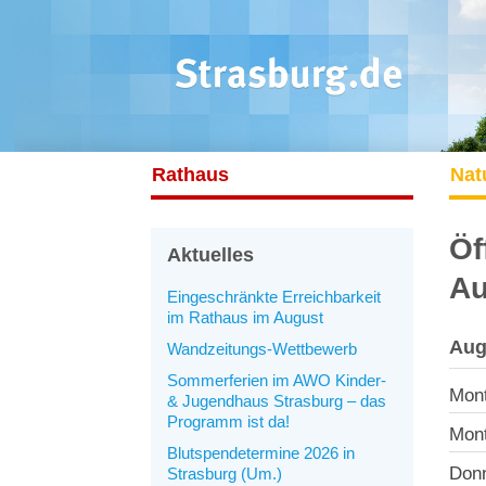
Rathaus
Nat
Öf
Aktuelles
Au
Eingeschränkte Erreichbarkeit
im Rathaus im August
Aug
Wandzeitungs-Wettbewerb
Sommerferien im AWO Kinder-
Mont
& Jugendhaus Strasburg – das
Programm ist da!
Mont
Blutspendetermine 2026 in
Donn
Strasburg (Um.)