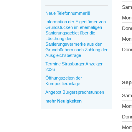
Sams
Neue Telefonnummer!!!
Mont
Information der Eigentümer von
Grundstücken im ehemaligen
Donn
Sanierungsgebiet über die
Löschung der
Mont
Sanierungsvermerke aus den
Donn
Grundbüchern nach Zahlung der
Ausgleichsbeträge
Termine Strasburger Anzeiger
2026
Öffnungszeiten der
Sep
Kompostieranlage
Angebot Bürgersprechstunden
Sam
mehr Neuigkeiten
Mont
Donn
Mont