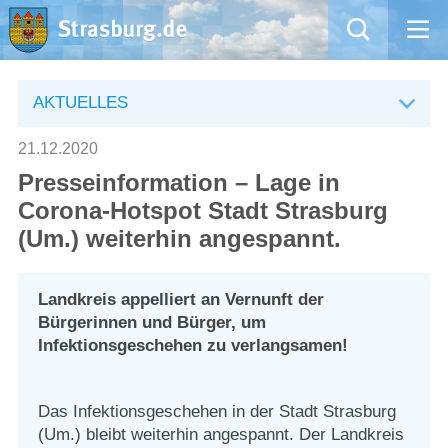
Mängelmeldung
AKTUELLES
Aktuelles
21.12.2020
Presseinformation – Lage in
Rathaus
Corona-Hotspot Stadt Strasburg
(Um.) weiterhin angespannt.
Natur – Kultur – Tourismus
Wirtschaft
Landkreis appelliert an Vernunft der
Bürgerinnen und Bürger, um
Infektionsgeschehen zu verlangsamen!
Kommentarrichtlinien und Netiquette für unsere Social Media-Kanäle
Willkommen in Strasburg (Uckermark)
Das Infektionsgeschehen in der Stadt Strasburg
(Um.) bleibt weiterhin angespannt. Der Landkreis