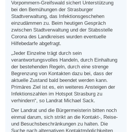
Strasburger Ehrenamtspreis „SBG“
Vorpommern-Greifswald sichert Unterstützung
bei den Bemühungen der Strasburger
Stadtverwaltung, das Infektionsgeschehen
Welcome to Strasburg (Uckermark)
einzudämmen zu. Beim heutigen Gespräch
zwischen Stadtverwaltung und der Stabsstelle
Ласкаво просимо до Штрасбурга (Уккермарк)
Corona des Landkreises wurden eventuelle
Hilfebedarfe abgefragt.
مرحبًا بكم في شتراسبورغ (أوكرمارك)
„Jeder Einzelne trägt durch sein
verantwortungsvolles Handeln, durch Einhaltung
Bine ați venit în Strasburg (Uckermark)
der bestehenden Regeln, durch eine strenge
Begrenzung von Kontakten dazu bei, dass der
Online-Bewerbungen
aktuelle Zustand bald beendet werden kann.
Primäres Ziel ist es, ein weiteres Ansteigen der
Infektionszahlen im Hotspot Strasburg zu
Sprache/Language
verhindern“, so Landrat Michael Sack.
Der Landrat und die Bürgermeisterin bitten noch
einmal darum, sich strikt an die Kontakt-, Reise-
und Besuchsbeschränkungen zu halten. Die
Suche nach alternativen Kontaktmöglichkeiten