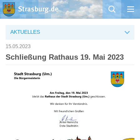
Mängelmeldung
AKTUELLES
Aktuelles
15.05.2023
Schließung Rathaus 19. Mai 2023
Rathaus
Natur – Kultur – Tourismus
Wirtschaft
Kommentarrichtlinien und Netiquette für unsere Social Media-Kanäle
Willkommen in Strasburg (Uckermark)