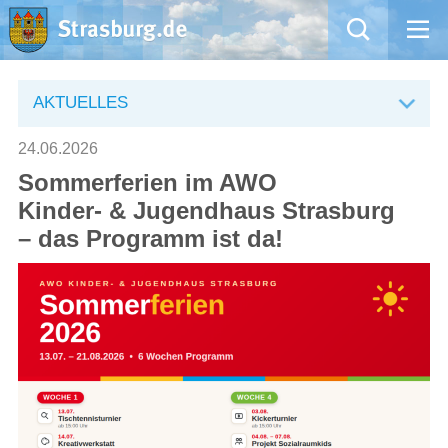
Mängelmeldung
AKTUELLES
Aktuelles
24.06.2026
Sommerferien im AWO
Rathaus
Kinder- & Jugendhaus Strasburg
– das Programm ist da!
Natur – Kultur – Tourismus
Wirtschaft
Kommentarrichtlinien und Netiquette für unsere Social Media-Kanäle
Willkommen in Strasburg (Uckermark)