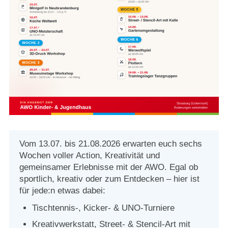
Strasburger Ehrenamtspreis „SBG“
Welcome to Strasburg (Uckermark)
Ласкаво просимо до Штрасбурга (Уккермарк)
مرحبًا بكم في شتراسبورغ (أوكرمارك)
Bine ați venit în Strasburg (Uckermark)
Online-Bewerbungen
Vom 13.07. bis 21.08.2026 erwarten euch sechs
Wochen voller Action, Kreativität und
Sprache/Language
gemeinsamer Erlebnisse mit der AWO. Egal ob
sportlich, kreativ oder zum Entdecken – hier ist
für jede:n etwas dabei:
Tischtennis-, Kicker- & UNO-Turniere
Kreativwerkstatt, Street- & Stencil-Art mit