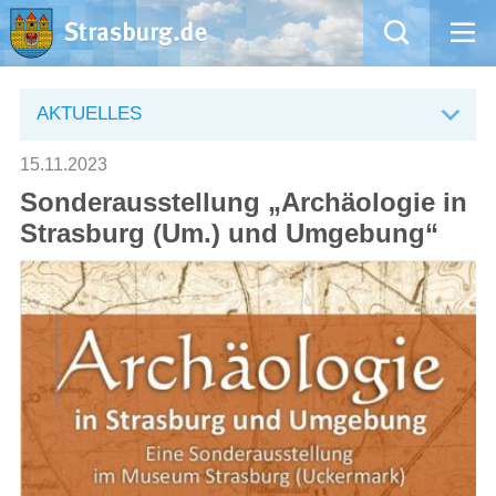
Mängelmeldung
AKTUELLES
Aktuelles
15.11.2023
Sonderausstellung „Archäologie in
Rathaus
Strasburg (Um.) und Umgebung“
Natur – Kultur – Tourismus
Wirtschaft
Kommentarrichtlinien und Netiquette für unsere Social Media-Kanäle
Willkommen in Strasburg (Uckermark)