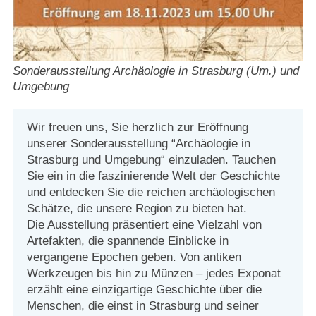
Strasburger Ehrenamtspreis „SBG“
Welcome to Strasburg (Uckermark)
Sonderausstellung Archäologie in Strasburg (Um.) und
Ласкаво просимо до Штрасбурга (Уккермарк)
Umgebung
مرحبًا بكم في شتراسبورغ (أوكرمارك)
Wir freuen uns, Sie herzlich zur Eröffnung
unserer Sonderausstellung “Archäologie in
Bine ați venit în Strasburg (Uckermark)
Strasburg und Umgebung“ einzuladen. Tauchen
Sie ein in die faszinierende Welt der Geschichte
Online-Bewerbungen
und entdecken Sie die reichen archäologischen
Schätze, die unsere Region zu bieten hat.
Die Ausstellung präsentiert eine Vielzahl von
Sprache/Language
Artefakten, die spannende Einblicke in
vergangene Epochen geben. Von antiken
Werkzeugen bis hin zu Münzen – jedes Exponat
erzählt eine einzigartige Geschichte über die
Menschen, die einst in Strasburg und seiner