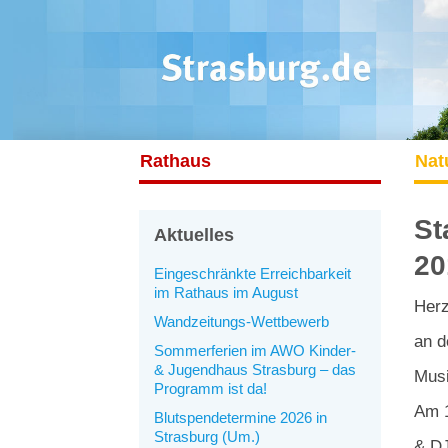
Rathaus
Nat
St
Aktuelles
20
Eingeschränkte Erreichbarkeit
im Rathaus im August
Herz
Wandzeitungs-Wettbewerb
an d
Sommerferien im AWO Kinder-
& Jugendhaus Strasburg – das
Musi
Programm ist da!
Am 1
Blutspendetermine 2026 in
Strasburg (Um.)
& DJ