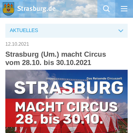
Mängelmeldung
AKTUELLES
Aktuelles
12.10.2021
Strasburg (Um.) macht Circus
Rathaus
vom 28.10. bis 30.10.2021
Natur – Kultur – Tourismus
Wirtschaft
Kommentarrichtlinien und Netiquette für unsere Social Media-Kanäle
Willkommen in Strasburg (Uckermark)