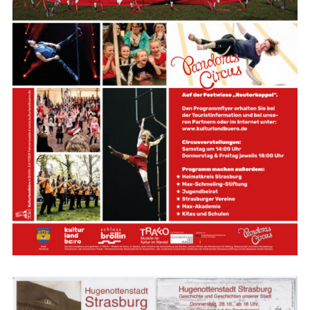
Strasburger Ehrenamtspreis „SBG“
Welcome to Strasburg (Uckermark)
Ласкаво просимо до Штрасбурга (Уккермарк)
مرحبًا بكم في شتراسبورغ (أوكرمارك)
Bine ați venit în Strasburg (Uckermark)
Online-Bewerbungen
Sprache/Language