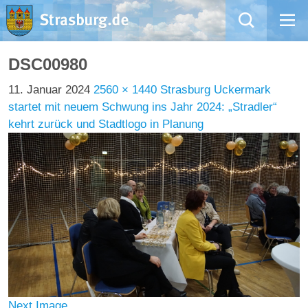
Mängelmeldung
DSC00980
11. Januar 2024
2560 × 1440
Strasburg Uckermark
Aktuelles
startet mit neuem Schwung ins Jahr 2024: „Stradler“
kehrt zurück und Stadtlogo in Planung
Rathaus
Natur – Kultur – Tourismus
Wirtschaft
Kommentarrichtlinien und Netiquette für unsere Social Media-Kanäle
Willkommen in Strasburg (Uckermark)
Next Image