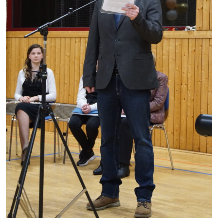
Strasburger Ehrenamtspreis „SBG“
Welcome to Strasburg (Uckermark)
Ласкаво просимо до Штрасбурга (Уккермарк)
مرحبًا بكم في شتراسبورغ (أوكرمارك)
Bine ați venit în Strasburg (Uckermark)
Online-Bewerbungen
Sprache/Language