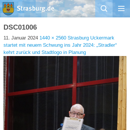
Mängelmeldung
DSC01006
11. Januar 2024
1440 × 2560
Strasburg Uckermark
Aktuelles
startet mit neuem Schwung ins Jahr 2024: „Stradler“
kehrt zurück und Stadtlogo in Planung
Rathaus
Natur – Kultur – Tourismus
Wirtschaft
Kommentarrichtlinien und Netiquette für unsere Social Media-Kanäle
Willkommen in Strasburg (Uckermark)