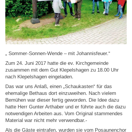
Strasburger Ehrenamtspreis „SBG“
Welcome to Strasburg (Uckermark)
Ласкаво просимо до Штрасбурга (Уккермарк)
مرحبًا بكم في شتراسبورغ (أوكرمارك)
„ Sommer-Sonnen-Wende – mit Johannisfeuer.“
Zum 24. Juni 2017 hatte die ev. Kirchgemeinde
Bine ați venit în Strasburg (Uckermark)
zusammen mit dem Gut Klepelshagen zu 18.00 Uhr
nach Klepelshagen eingeladen.
Online-Bewerbungen
Das war uns Anlaß, einen „Schaukasten“ für das
ehemalige Bethaus dort einzuweihen. Nach vielem
Sprache/Language
Bemühen war dieser fertig geworden. Die Idee dazu
hatte Herr Gunter Arthaber und er führte auch die dazu
notwendigen Arbeiten aus. Vom Original stammendes
Material war nicht mehr verwendbar.-
Als die Gäste eintrafen, wurden sie vom Posaunenchor