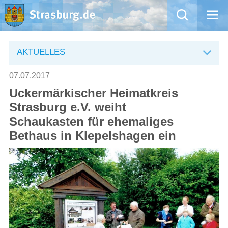
Mängelmeldung
AKTUELLES
Aktuelles
07.07.2017
Uckermärkischer Heimatkreis
Rathaus
Strasburg e.V. weiht
Schaukasten für ehemaliges
Natur – Kultur – Tourismus
Bethaus in Klepelshagen ein
Wirtschaft
Kommentarrichtlinien und Netiquette für unsere Social Media-Kanäle
Willkommen in Strasburg (Uckermark)