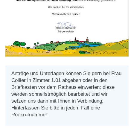
Strasburger Ehrenamtspreis „SBG“
Welcome to Strasburg (Uckermark)
Ласкаво просимо до Штрасбурга (Уккермарк)
مرحبًا بكم في شتراسبورغ (أوكرمارك)
Bine ați venit în Strasburg (Uckermark)
Anträge und Unterlagen können Sie gern bei Frau
Collier in Zimmer 1.01 abgeben oder in den
Online-Bewerbungen
Briefkasten vor dem Rathaus einwerfen; diese
werden schnellstmöglich bearbeitet und wir
Sprache/Language
setzen uns dann mit Ihnen in Verbindung.
Hinterlassen Sie bitte in jedem Fall eine
Rückrufnummer.