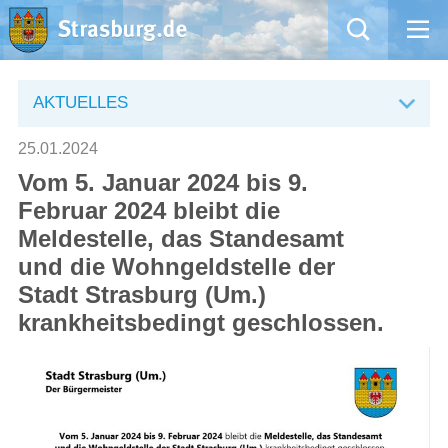
Mängelmeldung
AKTUELLES
Aktuelles
25.01.2024
Vom 5. Januar 2024 bis 9.
Rathaus
Februar 2024 bleibt die
Meldestelle, das Standesamt
Natur – Kultur – Tourismus
und die Wohngeldstelle der
Stadt Strasburg (Um.)
Wirtschaft
krankheitsbedingt geschlossen.
Kommentarrichtlinien und Netiquette für unsere Social Media-Kanäle
Willkommen in Strasburg (Uckermark)