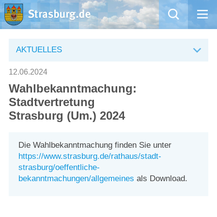
Mängelmeldung
AKTUELLES
Aktuelles
12.06.2024
Wahlbekanntmachung:
Rathaus
Stadtvertretung
Strasburg (Um.) 2024
Natur – Kultur – Tourismus
Wirtschaft
Die Wahlbekanntmachung finden Sie unter
https://www.strasburg.de/rathaus/stadt-
strasburg/oeffentliche-
Kommentarrichtlinien und Netiquette für unsere Social Media-Kanäle
bekanntmachungen/allgemeines
als Download.
Willkommen in Strasburg (Uckermark)