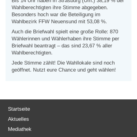
Bis 14 Uhr haben in Strasburg (Um.) 38,19 % der
Strasburger Ehrenamtspreis „SBG“
Wahlberechtigten ihre Stimme abgegeben.
Besonders hoch war die Beteiligung im
Welcome to Strasburg (Uckermark)
Wahlbezirk FFW Neuensund mit 53,08 %.
Auch die Briefwahl spielt eine große Rolle: 870
Ласкаво просимо до Штрасбурга (Уккермарк)
Wählerinnen und Wählerhaben ihre Stimme per
Briefwahl beantragt – das sind 23,67 % aller
مرحبًا بكم في شتراسبورغ (أوكرمارك)
Wahlberechtigten.
Jede Stimme zählt! Die Wahllokale sind noch
Bine ați venit în Strasburg (Uckermark)
geöffnet. Nutzt eure Chance und geht wählen!
Online-Bewerbungen
Sprache/Language
Startseite
Aktuelles
Mediathek