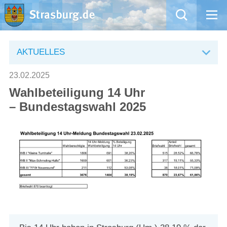
Mängelmeldung
AKTUELLES
Aktuelles
23.02.2025
Wahlbeteiligung 14 Uhr
Rathaus
– Bundestagswahl 2025
Natur – Kultur – Tourismus
Wirtschaft
Kommentarrichtlinien und Netiquette für unsere Social Media-Kanäle
Willkommen in Strasburg (Uckermark)