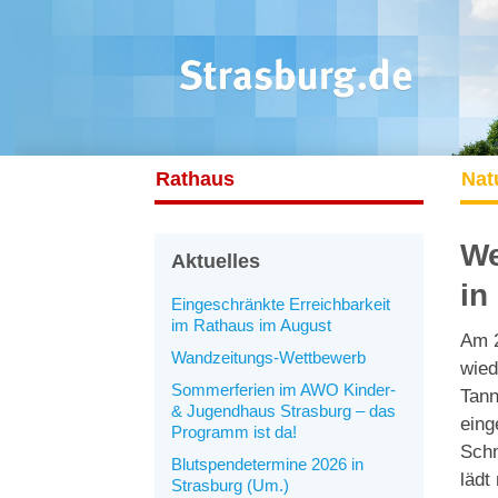
Rathaus
Nat
We
Aktuelles
in
Eingeschränkte Erreichbarkeit
im Rathaus im August
Am 2
Wandzeitungs-Wettbewerb
wied
Sommerferien im AWO Kinder-
Tann
& Jugendhaus Strasburg – das
eing
Programm ist da!
Schm
Blutspendetermine 2026 in
lädt
Strasburg (Um.)