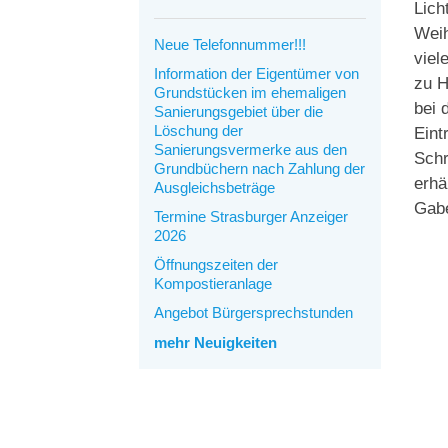
Lich
Weih
Neue Telefonnummer!!!
viel
Information der Eigentümer von
zu H
Grundstücken im ehemaligen
bei 
Sanierungsgebiet über die
Löschung der
Eint
Sanierungsvermerke aus den
Schr
Grundbüchern nach Zahlung der
erhä
Ausgleichsbeträge
Gabe
Termine Strasburger Anzeiger
2026
Öffnungszeiten der
Kompostieranlage
Angebot Bürgersprechstunden
mehr Neuigkeiten