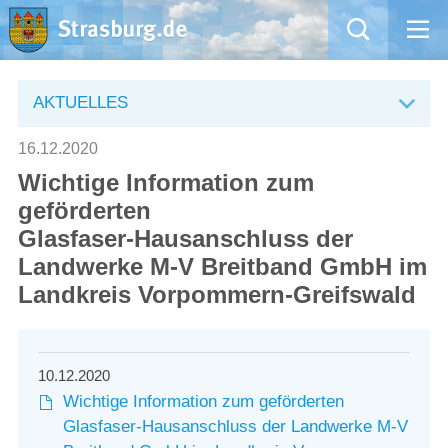
Mängelmeldung
AKTUELLES
Aktuelles
16.12.2020
Wichtige Information zum
Rathaus
geförderten
Glasfaser-Hausanschluss der
Natur – Kultur – Tourismus
Landwerke M-V Breitband GmbH im
Landkreis Vorpommern-Greifswald
Wirtschaft
Kommentarrichtlinien und Netiquette für unsere Social Media-Kanäle
10.12.2020
Willkommen in Strasburg (Uckermark)
Wichtige Information zum geförderten
Glasfaser-Hausanschluss der Landwerke M-V