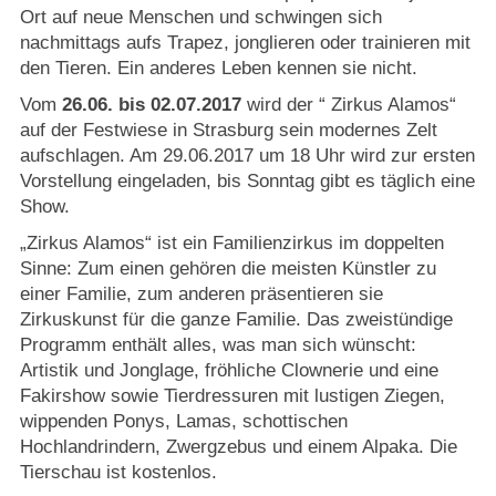
Strasburger Ehrenamtspreis „SBG“
Ort auf neue Menschen und schwingen sich
nachmittags aufs Trapez, jonglieren oder trainieren mit
Welcome to Strasburg (Uckermark)
den Tieren. Ein anderes Leben kennen sie nicht.
Vom
26.06. bis 02.07.2017
wird der “ Zirkus Alamos“
Ласкаво просимо до Штрасбурга (Уккермарк)
auf der Festwiese in Strasburg sein modernes Zelt
aufschlagen. Am 29.06.2017 um 18 Uhr wird zur ersten
Vorstellung eingeladen, bis Sonntag gibt es täglich eine
مرحبًا بكم في شتراسبورغ (أوكرمارك)
Show.
Bine ați venit în Strasburg (Uckermark)
„Zirkus Alamos“ ist ein Fami­lienzirkus im doppelten
Sinne: Zum einen gehören die meisten Künstler zu
einer Familie, zum anderen präsentieren sie
Online-Bewerbungen
Zirkuskunst für die ganze Familie. Das zweistündige
Programm enthält alles, was man sich wünscht:
Sprache/Language
Artistik und Jonglage, fröhliche Clownerie und eine
Fakirshow sowie Tierdressuren mit lustigen Ziegen,
wippenden Ponys, Lamas, schottischen
Hochlandrindern, Zwergzebus und einem Alpaka. Die
Tierschau ist kostenlos.