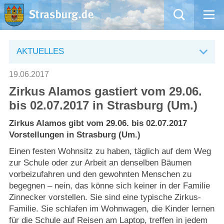
Mängelmeldung
AKTUELLES
Aktuelles
19.06.2017
Zirkus Alamos gastiert vom 29.06.
Rathaus
bis 02.07.2017 in Strasburg (Um.)
Natur – Kultur – Tourismus
Zirkus Alamos gibt vom 29.06. bis 02.07.2017
Vorstellungen in Strasburg (Um.)
Wirtschaft
Einen festen Wohnsitz zu haben, täglich auf dem Weg
zur Schule oder zur Arbeit an denselben Bäumen
vorbeizufahren und den gewohnten Menschen zu
Kommentarrichtlinien und Netiquette für unsere Social Media-Kanäle
begegnen – nein, das könne sich keiner in der Familie
Zinnecker vorstellen. Sie sind eine typische Zirkus-
Willkommen in Strasburg (Uckermark)
Familie. Sie schlafen im Wohnwagen, die Kinder lernen
für die Schule auf Reisen am Laptop, treffen in jedem