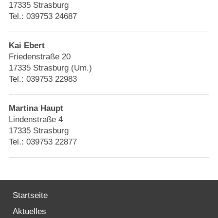
Strasburger Ehrenamtspreis „SBG“
17335 Strasburg
Tel.: 039753 24687
Welcome to Strasburg (Uckermark)
Kai Ebert
Ласкаво просимо до Штрасбурга (Уккермарк)
Friedenstraße 20
17335 Strasburg (Um.)
Tel.: 039753 22983
مرحبًا بكم في شتراسبورغ (أوكرمارك)
Bine ați venit în Strasburg (Uckermark)
Martina Haupt
Lindenstraße 4
17335 Strasburg
Online-Bewerbungen
Tel.: 039753 22877
Sprache/Language
Startseite
Aktuelles