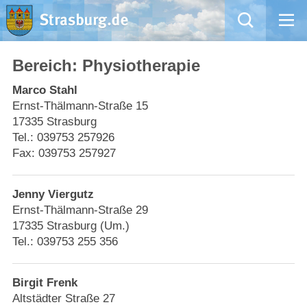
Mängelmeldung
Bereich:
Physiotherapie
Marco Stahl
Aktuelles
Ernst-Thälmann-Straße 15
17335 Strasburg
Rathaus
Tel.: 039753 257926
Fax: 039753 257927
Natur – Kultur – Tourismus
Jenny Viergutz
Wirtschaft
Ernst-Thälmann-Straße 29
17335 Strasburg (Um.)
Kommentarrichtlinien und Netiquette für unsere Social Media-Kanäle
Tel.: 039753 255 356
Willkommen in Strasburg (Uckermark)
Birgit Frenk
Altstädter Straße 27