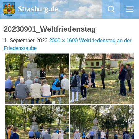
Mängelmeldung
20230901_Weltfriedenstag
1. September 2023
2000 × 1600
Weltfriedenstag an der
Aktuelles
Friedenstaube
Rathaus
Natur – Kultur – Tourismus
Wirtschaft
Kommentarrichtlinien und Netiquette für unsere Social Media-Kanäle
Willkommen in Strasburg (Uckermark)