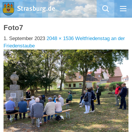
Mängelmeldung
Foto7
1. September 2023
2048 × 1536
Weltfriedenstag an der
Aktuelles
Friedenstaube
Rathaus
Natur – Kultur – Tourismus
Wirtschaft
Kommentarrichtlinien und Netiquette für unsere Social Media-Kanäle
Willkommen in Strasburg (Uckermark)