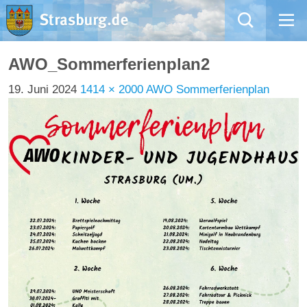
Mängelmeldung
AWO_Sommerferienplan2
19. Juni 2024
1414 × 2000
AWO Sommerferienplan
Aktuelles
Rathaus
Natur – Kultur – Tourismus
Wirtschaft
Kommentarrichtlinien und Netiquette für unsere Social Media-Kanäle
Willkommen in Strasburg (Uckermark)