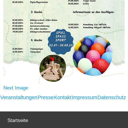
Strasburger Ehrenamtspreis „SBG“
Welcome to Strasburg (Uckermark)
Ласкаво просимо до Штрасбурга (Уккермарк)
مرحبًا بكم في شتراسبورغ (أوكرمارك)
Bine ați venit în Strasburg (Uckermark)
Online-Bewerbungen
Next Image
Sprache/Language
Veranstaltungen
Presse
Kontakt
Impressum
Datenschutz
Startseite