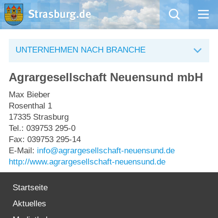
Mängelmeldung
UNTERNEHMEN NACH BRANCHE
Aktuelles
Agrargesellschaft Neuensund mbH
Rathaus
Max Bieber
Rosenthal 1
17335 Strasburg
Natur – Kultur – Tourismus
Tel.: 039753 295-0
Fax: 039753 295-14
Wirtschaft
E-Mail:
info@agrargesellschaft-neuensund.de
http://www.agrargesellschaft-neuensund.de
Kommentarrichtlinien und Netiquette für unsere Social Media-Kanäle
Startseite
Willkommen in Strasburg (Uckermark)
Aktuelles