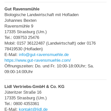
Strasburger Ehrenamtspreis „SBG“
Gut Ravensmühle
Welcome to Strasburg (Uckermark)
Biologische Landwirtschaft mit Hofladen
Johannes Bexten
Ravensmühle 9
Ласкаво просимо до Штрасбурга (Уккермарк)
17335 Strasburg (Um.)
Tel.: 039753 25476
مرحبًا بكم في شتراسبورغ (أوكرمارك)
Mobil: 0157 36122487 (Landwirtschaft) oder 0176
78419530 (Hofladen)
Bine ați venit în Strasburg (Uckermark)
E-Mail:
info@gut-ravensmuehle.de
https://www.gut-ravensmuehle.com/
Öffnungszeiten: Do. und Fr. 10:00-18:00Uhr; Sa.
Online-Bewerbungen
09:00-14:00Uhr
Sprache/Language
Lidl Vertriebs-GmbH & Co. KG
Jüteritzer Straße 16
17335 Strasburg (Um.)
Tel.: 0800 4353361
E-Mail:
kontakt@lidl.de