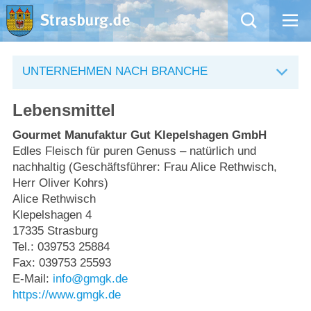
Mängelmeldung
UNTERNEHMEN NACH BRANCHE
Aktuelles
Lebensmittel
Rathaus
Gourmet Manufaktur Gut Klepelshagen GmbH
Edles Fleisch für puren Genuss – natürlich und
nachhaltig (Geschäftsführer: Frau Alice Rethwisch,
Natur – Kultur – Tourismus
Herr Oliver Kohrs)
Alice Rethwisch
Wirtschaft
Klepelshagen 4
17335 Strasburg
Kommentarrichtlinien und Netiquette für unsere Social Media-Kanäle
Tel.: 039753 25884
Fax: 039753 25593
Willkommen in Strasburg (Uckermark)
E-Mail:
info@gmgk.de
https://www.gmgk.de