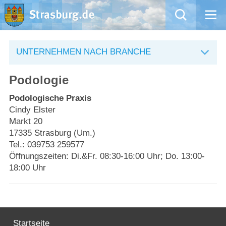
Mängelmeldung
UNTERNEHMEN NACH BRANCHE
Aktuelles
Podologie
Rathaus
Podologische Praxis
Cindy Elster
Markt 20
Natur – Kultur – Tourismus
17335 Strasburg (Um.)
Tel.: 039753 259577
Wirtschaft
Öffnungszeiten: Di.&Fr. 08:30-16:00 Uhr; Do. 13:00-
18:00 Uhr
Kommentarrichtlinien und Netiquette für unsere Social Media-Kanäle
Willkommen in Strasburg (Uckermark)
Startseite