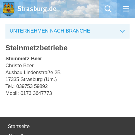
Mängelmeldung
UNTERNEHMEN NACH BRANCHE
Aktuelles
Steinmetzbetriebe
Rathaus
Steinmetz Beer
Christo Beer
Ausbau Lindenstraße 2B
Natur – Kultur – Tourismus
17335 Strasburg (Um.)
Tel.: 039753 59892
Wirtschaft
Mobil: 0173 3647773
Kommentarrichtlinien und Netiquette für unsere Social Media-Kanäle
Willkommen in Strasburg (Uckermark)
Startseite