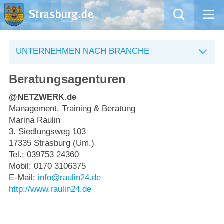
Mängelmeldung
UNTERNEHMEN NACH BRANCHE
Aktuelles
Beratungsagenturen
Rathaus
@NETZWERK.de
Management, Training & Beratung
Marina Raulin
Natur – Kultur – Tourismus
3. Siedlungsweg 103
17335 Strasburg (Um.)
Wirtschaft
Tel.: 039753 24360
Mobil: 0170 3106375
Kommentarrichtlinien und Netiquette für unsere Social Media-Kanäle
E-Mail:
info@raulin24.de
http://www.raulin24.de
Willkommen in Strasburg (Uckermark)