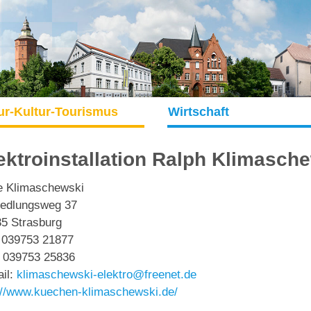
ur-Kultur-Tourismus
Wirtschaft
ektroinstallation Ralph Klimasch
e Klimaschewski
iedlungsweg 37
5 Strasburg
: 039753 21877
 039753 25836
il:
klimaschewski-elektro@freenet.de
://www.kuechen-klimaschewski.de/