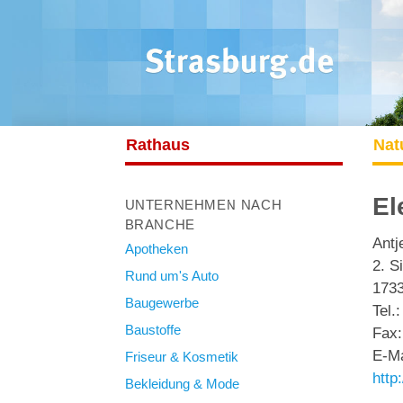
Rathaus
Nat
El
UNTERNEHMEN NACH
BRANCHE
Antj
Apotheken
2. S
Rund um's Auto
1733
Baugewerbe
Tel.
Baustoffe
Fax:
E-Ma
Friseur & Kosmetik
http
Bekleidung & Mode