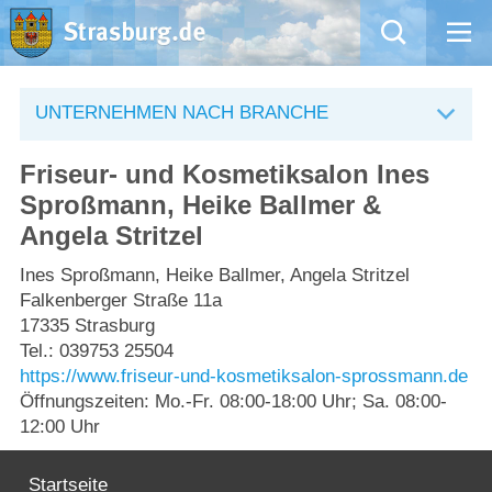
Mängelmeldung
UNTERNEHMEN NACH BRANCHE
Aktuelles
Friseur- und Kosmetiksalon Ines
Sproßmann, Heike Ballmer &
Rathaus
Angela Stritzel
Natur – Kultur – Tourismus
Ines Sproßmann, Heike Ballmer, Angela Stritzel
Falkenberger Straße 11a
Wirtschaft
17335 Strasburg
Tel.: 039753 25504
https://www.friseur-und-kosmetiksalon-sprossmann.de
Kommentarrichtlinien und Netiquette für unsere Social Media-Kanäle
Öffnungszeiten: Mo.-Fr. 08:00-18:00 Uhr; Sa. 08:00-
12:00 Uhr
Willkommen in Strasburg (Uckermark)
Startseite