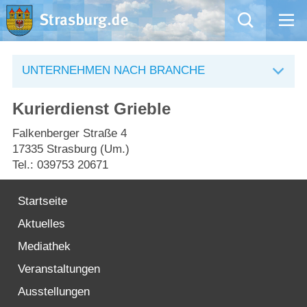
Mängelmeldung
UNTERNEHMEN NACH BRANCHE
Aktuelles
Kurierdienst Grieble
Rathaus
Falkenberger Straße 4
17335 Strasburg (Um.)
Tel.: 039753 20671
Natur – Kultur – Tourismus
Startseite
Wirtschaft
Aktuelles
Kommentarrichtlinien und Netiquette für unsere Social Media-Kanäle
Mediathek
Veranstaltungen
Willkommen in Strasburg (Uckermark)
Ausstellungen