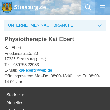
Mängelmeldung
UNTERNEHMEN NACH BRANCHE
Aktuelles
Physiotherapie Kai Ebert
Rathaus
Kai Ebert
Friedensstraße 20
17335 Strasburg (Um.)
Natur – Kultur – Tourismus
Tel.: 039753 22983
E-Mail:
kai-ebert@web.de
Wirtschaft
Öffnungszeiten: Mo.-Do. 08:00-18:00 Uhr; Fr. 08:00-
14:00 Uhr
Kommentarrichtlinien und Netiquette für unsere Social Media-Kanäle
Startseite
Willkommen in Strasburg (Uckermark)
Aktuelles