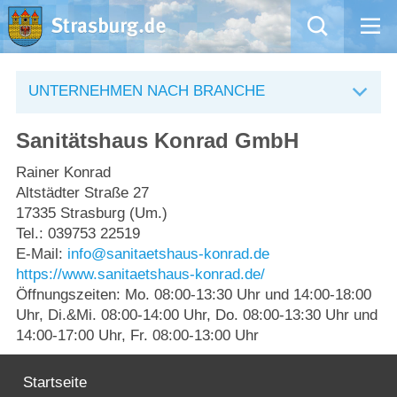
Mängelmeldung
UNTERNEHMEN NACH BRANCHE
Aktuelles
Sanitätshaus Konrad GmbH
Rathaus
Rainer Konrad
Altstädter Straße 27
17335 Strasburg (Um.)
Natur – Kultur – Tourismus
Tel.: 039753 22519
E-Mail:
info@sanitaetshaus-konrad.de
Wirtschaft
https://www.sanitaetshaus-konrad.de/
Öffnungszeiten: Mo. 08:00-13:30 Uhr und 14:00-18:00
Kommentarrichtlinien und Netiquette für unsere Social Media-Kanäle
Uhr, Di.&Mi. 08:00-14:00 Uhr, Do. 08:00-13:30 Uhr und
14:00-17:00 Uhr, Fr. 08:00-13:00 Uhr
Willkommen in Strasburg (Uckermark)
Startseite