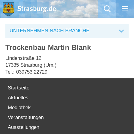
Mängelmeldung
UNTERNEHMEN NACH BRANCHE
Aktuelles
Trockenbau Martin Blank
Rathaus
Lindenstraße 12
17335 Strasburg (Um.)
Tel.: 039753 22729
Natur – Kultur – Tourismus
Startseite
Wirtschaft
Aktuelles
Kommentarrichtlinien und Netiquette für unsere Social Media-Kanäle
Mediathek
Veranstaltungen
Willkommen in Strasburg (Uckermark)
Ausstellungen